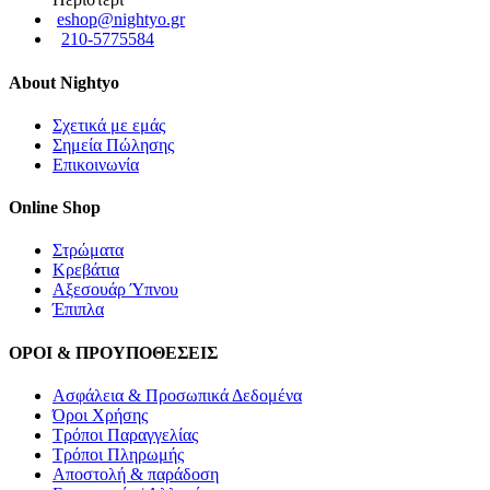
eshop@nightyo.gr
210-5775584
About Nightyo
Σχετικά με εμάς
Σημεία Πώλησης
Επικοινωνία
Online Shop
Στρώματα
Κρεβάτια
Αξεσουάρ Ύπνου
Έπιπλα
ΟΡΟΙ & ΠΡΟΥΠΟΘΕΣΕΙΣ
Ασφάλεια & Προσωπικά Δεδομένα
Όροι Χρήσης
Τρόποι Παραγγελίας
Τρόποι Πληρωμής
Αποστολή & παράδοση