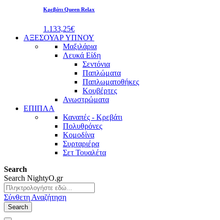
Κρεβάτι Queen Relax
1.133,25€
ΑΞΕΣΟΥΑΡ ΥΠΝΟΥ
Μαξιλάρια
Λευκά Είδη
Σεντόνια
Παπλώματα
Παπλωματοθήκες
Κουβέρτες
Ανωστρώματα
ΕΠΙΠΛΑ
Καναπές - Κρεβάτι
Πολυθρόνες
Κομοδίνα
Συρταριέρα
Σετ Τουαλέτα
Search
Search
NightyO.gr
Σύνθετη Αναζήτηση
Search