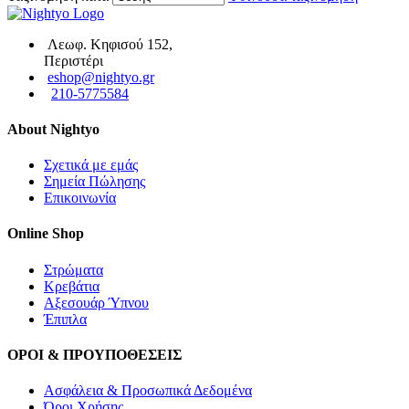
Λεωφ. Κηφισού 152,
Περιστέρι
eshop@nightyo.gr
210-5775584
About Nightyo
Σχετικά με εμάς
Σημεία Πώλησης
Επικοινωνία
Online Shop
Στρώματα
Κρεβάτια
Αξεσουάρ Ύπνου
Έπιπλα
ΟΡΟΙ & ΠΡΟΥΠΟΘΕΣΕΙΣ
Ασφάλεια & Προσωπικά Δεδομένα
Όροι Χρήσης