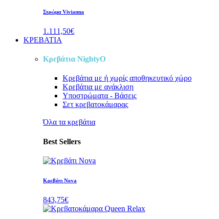
Στρώμα Vivianna
1.111,50€
ΚΡΕΒΑΤΙΑ
Κρεβάτια NightyO
Κρεβάτια
με ή χωρίς αποθηκευτικό χώρο
Κρεβάτια
με ανάκλιση
Υποστρώματα - Βάσεις
Σετ κρεβατοκάμαρας
Όλα τα κρεβάτια
Best Sellers
Κρεβάτι Nova
843,75€