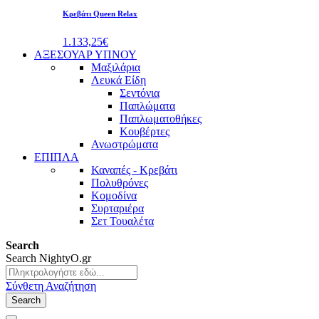
Κρεβάτι Queen Relax
1.133,25€
ΑΞΕΣΟΥΑΡ ΥΠΝΟΥ
Μαξιλάρια
Λευκά Είδη
Σεντόνια
Παπλώματα
Παπλωματοθήκες
Κουβέρτες
Ανωστρώματα
ΕΠΙΠΛΑ
Καναπές - Κρεβάτι
Πολυθρόνες
Κομοδίνα
Συρταριέρα
Σετ Τουαλέτα
Search
Search
NightyO.gr
Σύνθετη Αναζήτηση
Search