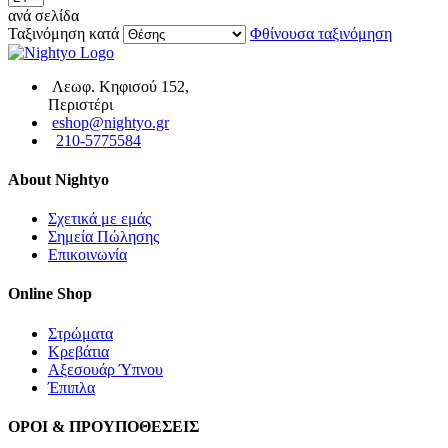
ανά σελίδα
Ταξινόμηση κατά
Φθίνουσα ταξινόμηση
Λεωφ. Κηφισού 152,
Περιστέρι
eshop@nightyo.gr
210-5775584
About Nightyo
Σχετικά με εμάς
Σημεία Πώλησης
Επικοινωνία
Online Shop
Στρώματα
Κρεβάτια
Αξεσουάρ Ύπνου
Έπιπλα
ΟΡΟΙ & ΠΡΟΥΠΟΘΕΣΕΙΣ