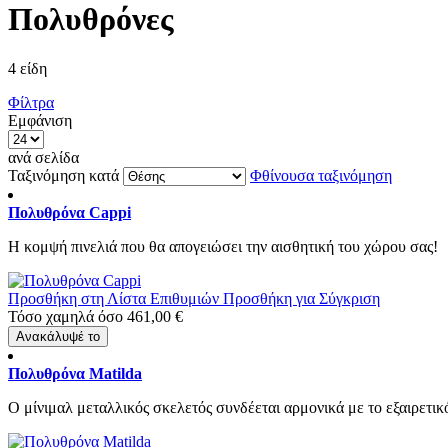
Πολυθρόνες
4
είδη
Φίλτρα
Εμφάνιση
ανά σελίδα
Ταξινόμηση κατά
Φθίνουσα ταξινόμηση
Πολυθρόνα Cappi
Η κομψή πινελιά που θα απογειώσει την αισθητική του χώρου σας!
Προσθήκη στη Λίστα Επιθυμιών
Προσθήκη για Σύγκριση
Τόσο χαμηλά όσο
461,00 €
Ανακάλυψέ το
Πολυθρόνα Matilda
Ο μίνιμαλ μεταλλικός σκελετός συνδέεται αρμονικά με το εξαιρετικό