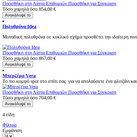
Προσθήκη στη Λίστα Επιθυμιών
Προσθήκη για Σύγκριση
Τόσο χαμηλά όσο
854,00 €
Ανακάλυψέ το
Πολυθρόνα Idea
Mοναδική πολυθρόνα σε κυκλικό σχήμα προσθέτει την ιδαίτερη πινελ
Προσθήκη στη Λίστα Επιθυμιών
Προσθήκη για Σύγκριση
Τόσο χαμηλά όσο
867,00 €
Ανακάλυψέ το
Μπερζέρα Vera
To πιο κομψό spot στο σπίτι σας για να απολαύσετε ένα φλιτζάνι καφ
Προσθήκη στη Λίστα Επιθυμιών
Προσθήκη για Σύγκριση
Τόσο χαμηλά όσο
704,00 €
Ανακάλυψέ το
4
είδη
Φίλτρα
Εμφάνιση