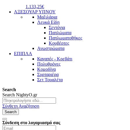
1.133,25€
ΑΞΕΣΟΥΑΡ ΥΠΝΟΥ
Μαξιλάρια
Λευκά Είδη
Σεντόνια
Παπλώματα
Παπλωματοθήκες
Κουβέρτες
Ανωστρώματα
ΕΠΙΠΛΑ
Καναπές - Κρεβάτι
Πολυθρόνες
Κομοδίνα
Συρταριέρα
Σετ Τουαλέτα
Search
Search
NightyO.gr
Σύνθετη Αναζήτηση
Search
Σύνδεση στο λογαριασμό σας