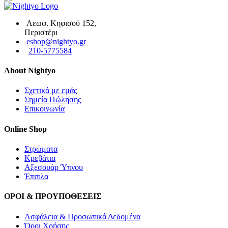
Λεωφ. Κηφισού 152,
Περιστέρι
eshop@nightyo.gr
210-5775584
About Nightyo
Σχετικά με εμάς
Σημεία Πώλησης
Επικοινωνία
Online Shop
Στρώματα
Κρεβάτια
Αξεσουάρ Ύπνου
Έπιπλα
ΟΡΟΙ & ΠΡΟΥΠΟΘΕΣΕΙΣ
Ασφάλεια & Προσωπικά Δεδομένα
Όροι Χρήσης