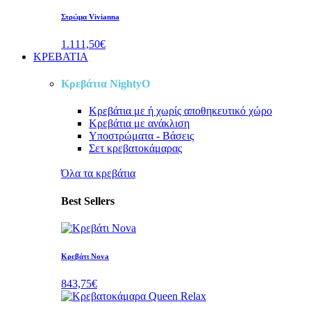
Στρώμα Vivianna
1.111,50€
ΚΡΕΒΑΤΙΑ
Κρεβάτια NightyO
Κρεβάτια
με ή χωρίς αποθηκευτικό χώρο
Κρεβάτια
με ανάκλιση
Υποστρώματα - Βάσεις
Σετ κρεβατοκάμαρας
Όλα τα κρεβάτια
Best Sellers
Κρεβάτι Nova
843,75€