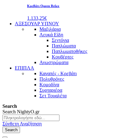
Κρεβάτι Queen Relax
1.133,25€
ΑΞΕΣΟΥΑΡ ΥΠΝΟΥ
Μαξιλάρια
Λευκά Είδη
Σεντόνια
Παπλώματα
Παπλωματοθήκες
Κουβέρτες
Ανωστρώματα
ΕΠΙΠΛΑ
Καναπές - Κρεβάτι
Πολυθρόνες
Κομοδίνα
Συρταριέρα
Σετ Τουαλέτα
Search
Search
NightyO.gr
Σύνθετη Αναζήτηση
Search