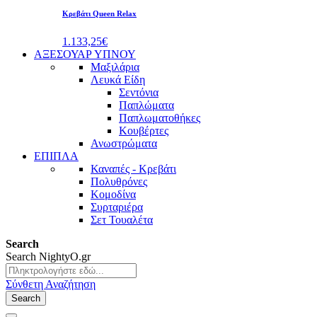
Κρεβάτι Queen Relax
1.133,25€
ΑΞΕΣΟΥΑΡ ΥΠΝΟΥ
Μαξιλάρια
Λευκά Είδη
Σεντόνια
Παπλώματα
Παπλωματοθήκες
Κουβέρτες
Ανωστρώματα
ΕΠΙΠΛΑ
Καναπές - Κρεβάτι
Πολυθρόνες
Κομοδίνα
Συρταριέρα
Σετ Τουαλέτα
Search
Search
NightyO.gr
Σύνθετη Αναζήτηση
Search