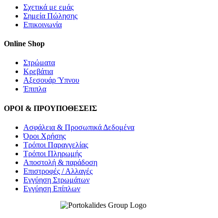
Σχετικά με εμάς
Σημεία Πώλησης
Επικοινωνία
Online Shop
Στρώματα
Κρεβάτια
Αξεσουάρ Ύπνου
Έπιπλα
ΟΡΟΙ & ΠΡΟΥΠΟΘΕΣΕΙΣ
Ασφάλεια & Προσωπικά Δεδομένα
Όροι Χρήσης
Τρόποι Παραγγελίας
Τρόποι Πληρωμής
Αποστολή & παράδοση
Επιστροφές / Αλλαγές
Εγγύηση Στρωμάτων
Εγγύηση Επίπλων